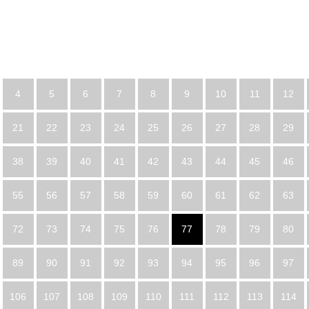
4
5
6
7
8
9
10
11
12
21
22
23
24
25
26
27
28
29
38
39
40
41
42
43
44
45
46
55
56
57
58
59
60
61
62
63
72
73
74
75
76
77
78
79
80
89
90
91
92
93
94
95
96
97
106
107
108
109
110
111
112
113
114