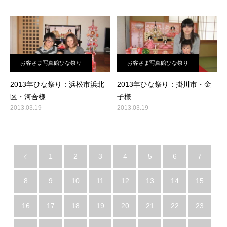
お客さま写真館ひな祭り
お客さま写真館ひな祭り
2013年ひな祭り：浜松市浜北
2013年ひな祭り：掛川市・金
区・河合様
子様
2013.03.19
2013.03.19
1
2
3
4
5
6
7
8
9
10
11
12
13
14
15
16
17
18
19
20
21
22
23