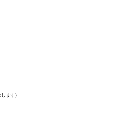
します)
。