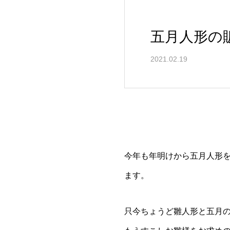
五月人形の
2021.02.19
今年も年明けから五月人形
ます。
只今ちょうど雛人形と五月