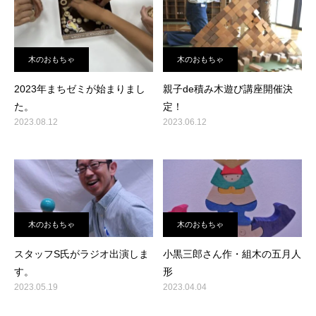
木のおもちゃ
木のおもちゃ
2023年まちゼミが始まりまし
親子de積み木遊び講座開催決
た。
定！
2023.08.12
2023.06.12
木のおもちゃ
木のおもちゃ
スタッフS氏がラジオ出演しま
小黒三郎さん作・組木の五月人
す。
形
2023.05.19
2023.04.04