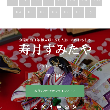
96
97
98
99
100
101
102
103
104
105
106
107
108
109
プライバシーポリシー
お問い合わせ
寿月すみたやオンラインストア