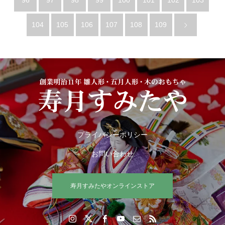
96
97
98
99
100
101
102
103
104
105
106
107
108
109
プライバシーポリシー
お問い合わせ
寿月すみたやオンラインストア