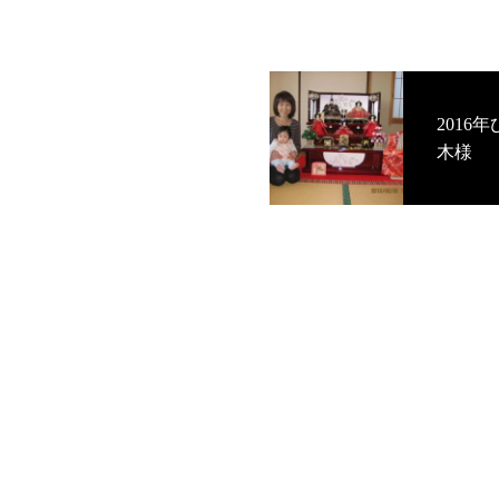
201
木様