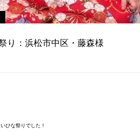
な祭り：浜松市中区・藤森様
しいひな祭りでした！