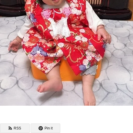
RSS
Pin it