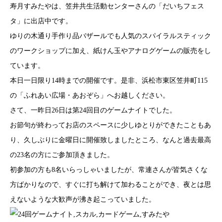
寿月すみたやは、笠井共生活動センターさんの「だいちフェス
タ」に出店中です。
ゆりの木通り手作り品バザールでも人気のスパイラルスティック
のワークショップに加え、紙けん玉やアナログゲームの販売をし
ています。
本日一日限り14時までの開催です。是非、浜松市東区笠井町115
の「ふれあい広場・あおぞら」へお越しください。
さて、一昨日26日は第24回目のゲームナイトでした。
お節句が終わってお店のスペースに少しゆとりができたこともあ
り、久しぶりに金曜日に開催致しましたところ、なんと過去最高
の23名の方にご参加頂きました。
初参加の方も8名いらっしゃいましたが、常連さんが皆気さくな
方ばかりなので、すぐに打ち解けて加わることができ、夜とは思
えないような大歓声が沸き起こっていました。