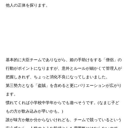
他人の正体を探ります。
基本的に大臣チームでありながら、姫の手助けをする「僧侶」の
行動がポイントになりますが、意外とルールが細かくて管理人が
把握しきれず、ちょっと消化不良になってしまいました。
第三勢力となる「盗賊」を含めると更にバリエーションが広がり
ます。
慣れてくれば小学校中学年からでも遊べそうです。(なまじ子ど
もの方が飲み込みが早いかも。)
誰が味方か敵か分からないけれども、チームで競っているという
安心感から、人狼のような殺伐とした雰囲気にはならないので、
気心が知れたメンバーでなくても楽しめると思います。
ルールについては、管理人はもう少し勉強しておきます。
上記のゲームは全て寿月すみたやで取り扱いをしております。
この他にも色々なアナログゲームがございますので、お気軽に遊