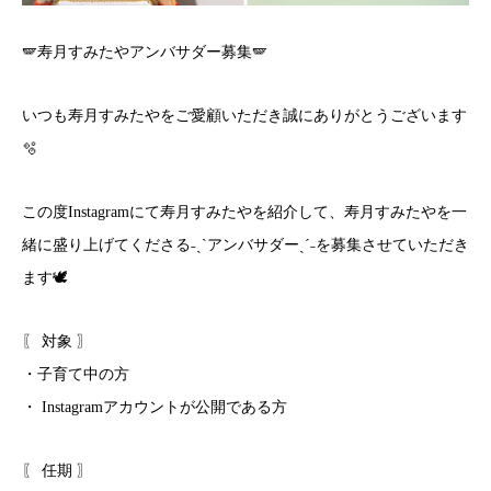
🪽寿月すみたやアンバサダー募集🪽
いつも寿月すみたやをご愛顧いただき誠にありがとうございます
🫧
この度Instagramにて寿月すみたやを紹介して、寿月すみたやを一
緒に盛り上げてくださる˗ˏˋアンバサダーˎˊ˗を募集させていただき
ます🕊️
〖 対象 〗
・子育て中の方
・ Instagramアカウントが公開である方
〖 任期 〗