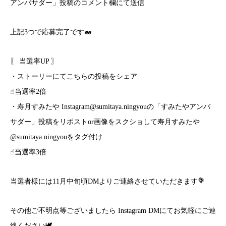
アンバサダー」投稿のコメント欄にて送信
上記3つで応募完了です🐋
〖 当選率UP 〗
・ストーリーにてこちらの投稿をシェア
☝︎当選率2倍
・寿月すみたや Instagram@sumitaya.ningyouの「すみたやアンバ
サダー」投稿をリポストor画像をスクショして寿月すみたや
@sumitaya.ningyouをタグ付け
☝︎当選率3倍
当選者様には11月中旬頃DMよりご連絡させていただきます💐
その他ご不明点等ございましたら Instagram DMにてお気軽にご連
絡ください🕊️