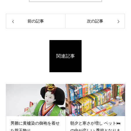
前の記事
次の記事
関連記事
男雛に黄櫨染の御袍を着せ
朝夕と寒さが増し ベット🛌
た親王飾り
の中が恋しい 季節となりま