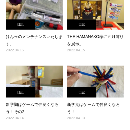
日記
日記
けん玉のメンテナンスいたしま
THE HAMANAKO様に五月飾り
す。
を展示。
2022.04.16
2022.04.15
日記
日記
新学期はゲームで仲良くなろ
新学期はゲームで仲良くなろ
う！その2
う！
2022.04.14
2022.04.13