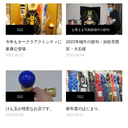
日記
お客さま写真館端午の節句
今年もオークラアクトシティに
2022年端午の節句：浜松市西
家康公登場
区・大石様
2022.04.12
2022.04.04
日記
日記
けん玉が得意なお店です。
新年度のはじまり。
2022.04.02
2022.04.01