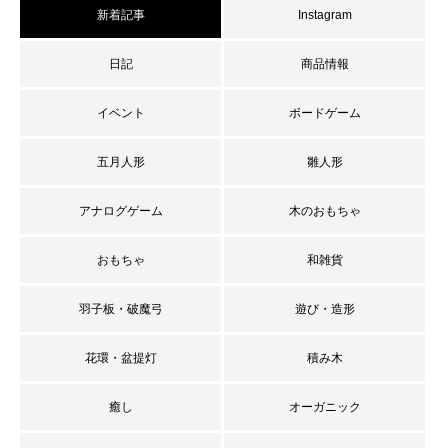
新着記事
Instagram
日記
商品情報
イベント
ボードゲーム
五月人形
雛人形
アナログゲーム
木のおもちゃ
おもちゃ
和雑貨
羽子板・破魔弓
遊び・造形
花環・盆提灯
積み木
癒し
オーガニック