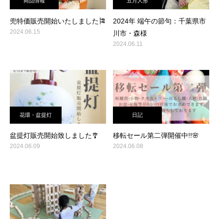
商品情報
五月人形
兜特価販売開始いたしました🎏
2024年 端午の節句：千葉県市
2024.06.15
川市・森様
2024.06.11
花環・盆提灯
日記
盆提灯販売開始致しました🎐
移転セール第二弾開催中!!🌸
2024.06.09
2024.06.08