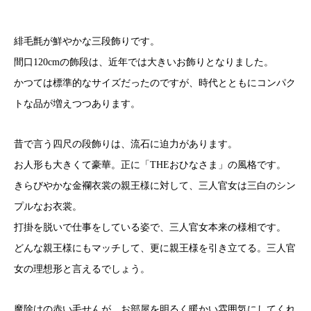
緋毛氈が鮮やかな三段飾りです。
間口120cmの飾段は、近年では大きいお飾りとなりました。
かつては標準的なサイズだったのですが、時代とともにコンパク
トな品が増えつつあります。
昔で言う四尺の段飾りは、流石に迫力があります。
お人形も大きくて豪華。正に「THEおひなさま」の風格です。
きらびやかな金襴衣裳の親王様に対して、三人官女は三白のシン
プルなお衣裳。
打掛を脱いで仕事をしている姿で、三人官女本来の様相です。
どんな親王様にもマッチして、更に親王様を引き立てる。三人官
女の理想形と言えるでしょう。
魔除けの赤い毛せんが、お部屋を明るく暖かい雰囲気にしてくれ