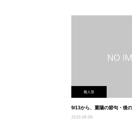
雛人形
9/13から、重陽の節句・後
2015.09.09