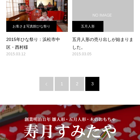
お客さま写真館ひな祭り
五月人形
2015年ひな祭り：浜松市中
五月人形の売り出しが始まりま
区・西村様
した。
2015.03.12
2015.03.05
1
2
3