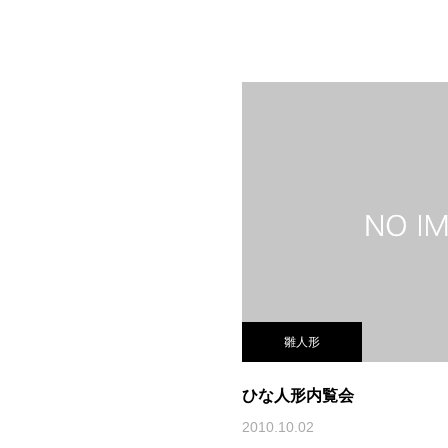
雛人形
ひな人形内覧会
2010.10.02