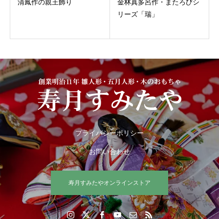
清鳳作の親王飾り️‍
金林真多呂作・またろびシ
リーズ「瑞」
プライバシーポリシー
お問い合わせ
寿月すみたやオンラインストア