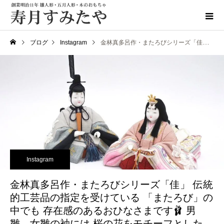
ブログ
Instagram
金林真多呂作・またろびシリーズ「佳」 伝統的工芸品の指定を受けている 「またろび」の中でも 存在感のあるおひなさまです🩰 男雛、女雛の袖には 桜の花をモチーフとした 刺繍が施されていますが 機械刺繍ではなく ひと針ひと針手作業で刺繍をしてあり 色の濃淡が繊細に 描かれているのが特徴です ・ 大人の女性の「マイおひなさま」 としてもお楽しみ頂ける逸品です ・ お雛様をお買い求めの方 寿月すみたやホームページまたは InstagramDMからのお問い合わせも 受け付けております お気軽にお問い合わせ くださいませ🏻 ・ ・ #寿月すみたや #すみたや #お雛様 #ひな祭り #桃の節句 #木目込人形 #人形 #またろび #真多呂人形 #赤ちゃん #ベビー #女の子 #女の子ベビー #女の子ママ #浜松ママ #お祝い #節句 #飾り #赤ちゃんのいる暮らし #こどものいる暮らし #浜松 #連尺
Instagram
金林真多呂作・またろびシリーズ「佳」 伝統
的工芸品の指定を受けている 「またろび」の
中でも 存在感のあるおひなさまです🩰 男
雛、女雛の袖には 桜の花をモチーフとした