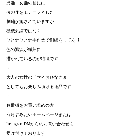
男雛、女雛の袖には
桜の花をモチーフとした
刺繍が施されていますが
機械刺繍ではなく
ひと針ひと針手作業で刺繍をしてあり
色の濃淡が繊細に
描かれているのが特徴です
・
大人の女性の「マイおひなさま」
としてもお楽しみ頂ける逸品です
・
お雛様をお買い求めの方
寿月すみたやホームページまたは
InstagramDMからのお問い合わせも
受け付けております