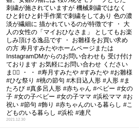
刺繍が施されていますが 機械刺繍ではなく
ひと針ひと針手作業で刺繍をしてあり 色の濃
淡が繊細に 描かれているのが特徴です ・ 大
人の女性の「マイおひなさま」 としてもお楽
しみ頂ける逸品です ・ お雛様をお買い求め
の方 寿月すみたやホームページまたは
InstagramDMからのお問い合わせも 受け付け
ております お気軽にお問い合わせ ください
ませ🏻 ・ ・ #寿月すみたや #すみたや #お雛様
#ひな祭り #桃の節句 #木目込人形 #人形 #ま
たろび #真多呂人形 #赤ちゃん #ベビー #女の
子 #女の子ベビー #女の子ママ #浜松ママ #お
祝い #節句 #飾り #赤ちゃんのいる暮らし #こ
どものいる暮らし #浜松 #連尺
2021.12.30