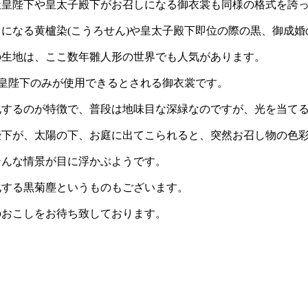
天皇陛下や皇太子殿下がお召しになる御衣裳も同様の格式を誇
になる黄櫨染(こうろせん)や皇太子殿下即位の際の黒、御成婚の
の生地は、ここ数年雛人形の世界でも人気があります。
天皇陛下のみが使用できるとされる御衣裳です。
化するのが特徴で、普段は地味目な深緑なのですが、光を当て
陛下が、太陽の下、お庭に出てこられると、突然お召し物の色
そんな情景が目に浮かぶようです。
化する黒菊塵というものもございます。
のおこしをお待ち致しております。