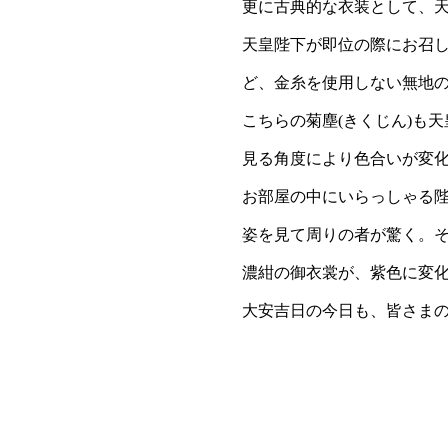
更に古典的な衣装として、
天皇陛下が即位の際にお召し
ど、金糸を使用しない無地
こちらの菊塵(きくじん)も
見る角度により色合いが変
お部屋の中にいらっしゃる
姿を見て周りの者が驚く。
濃紺の御衣裳が、紫色に変
大安吉日の今日も、皆さま