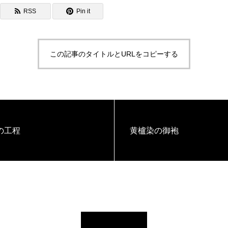
RSS
Pin it
この記事のタイトルとURLをコピーする
の工程
黄櫨染の御袍