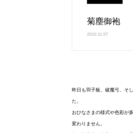
菊塵御袍
2010.11.07
昨日も羽子板、破魔弓、そ
た。
おひなさまの様式や色彩が
変わりません。