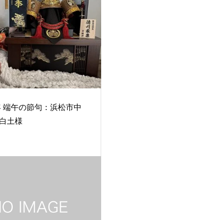
5年 端午の節句：浜松市中
白土様