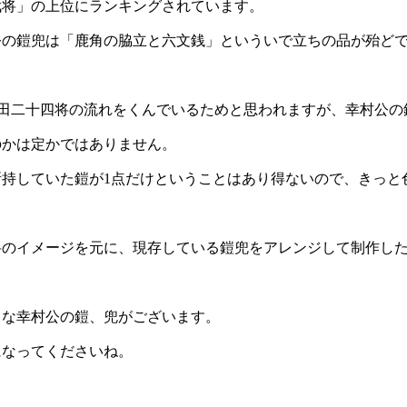
武将」の上位にランキングされています。
公の鎧兜は「鹿角の脇立と六文銭」といういで立ちの品が殆ど
武田二十四将の流れをくんでいるためと思われますが、幸村公
のかは定かではありません。
所持していた鎧が1点だけということはあり得ないので、きっと
将のイメージを元に、現存している鎧兜をアレンジして制作し
々な幸村公の鎧、兜がございます。
になってくださいね。