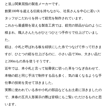
と並ぶ関東屈指の製造メーカーです。
創業100年を超える伝統を持ちながら、社長さんを中心に若いス
タッフがこだわりを持って鎧兜を制作されています。
これから最盛期を迎える製造工房では、鎧兜の部品が山のように
積まれ、職人さんたちがひとつひとつ手作りで仕上げていまし
た。
鎧は、小札と呼ばれる板を紐状にした糸でつなげて作って行きま
すが、ひとつの鎧を仕上げるのに、小さい品で30m、大きい品だ
と200mもの糸を使うそうです。
近年では、本小札と言って短冊状に切った革をつなぎ合わせて、
本物の鎧と同じ手法で制作する品も多く、気の遠くなるような手
仕事の技術を見せて頂きました。
実際に使われている糸や小札の部品などもお土産に頂きましたの
で、来春の五月人形展示の際は皆様にもご覧いただけるものと思
います。