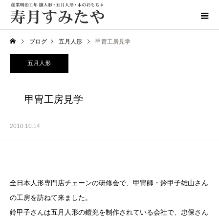
ブログ
五月人形
甲冑工房見学
五月人形
甲冑工房見学
2010.10.14
全日本人形専門店チェーンの研修会で、甲冑師・鈴甲子雄山さん
の工房を訪ねて来ました。
鈴甲子さんは五月人形の鎧兜を制作されている会社で、忠保さん