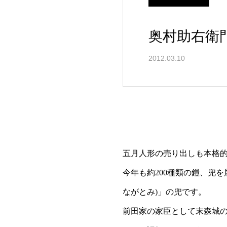
奥村助右衛
2012.03.10
五月人形の売り出しも本格
今年も約200種類の鎧、兜
ながとみ)」の兜です。
前田家の家臣として末森城