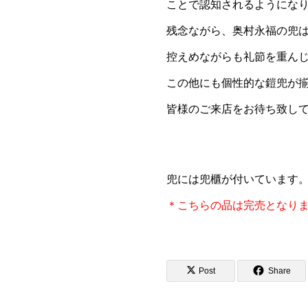
ことで認知されるようにな
残念ながら、奥村永福の兜
控えめながらも礼節を重ん
この他にも個性的な鎧兜が
皆様のご来店をお待ち致し
兜には兜櫃が付いています
＊こちらの品は完売となりまし
Post
Share