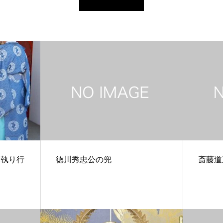
を執り行
徳川秀忠公の兜
斎藤道