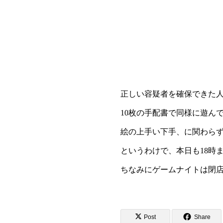
絵の上手い下手、に関わらず
というわけで、本日も18時
ちなみにゲームナイトは閉
Post
Share
ゲーム