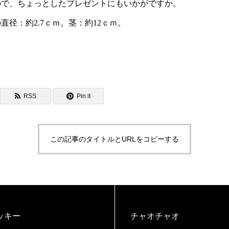
なので、ちょっとしたプレゼントにもいかがですか。
径：約2.7ｃｍ。茎：約12ｃｍ。
RSS
Pin it
この記事のタイトルとURLをコピーする
ッキー
チャオチャオ