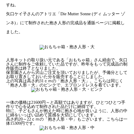
すね。
矢口ケイ子さんのアトリエ「Die Mutter Sonne (ディ ムッター ゾ
ンネ)」にて制作された抱き人形の完成品を通販ページに掲載し
ました。
人形キットの取り扱い元である「おもちゃ箱」さん経由で、矢口
さんに制作をご依頼していた品ですが、昨年をもって完成品の制
作販売は終了となりました。
保育園さんから沢山ご注文を頂いておりましたが、予備分として
お取り置きしておいた分を販売することにしました。
上の写真は高さ約31ｃｍの「抱き人形・大」。こちらは同じく
「抱き人形・大」のピンクで、エプロンドレスを着ています。
一体の価格は21600円～と高額ではありますが、ひとつひとつ手
作りで心を込めて制作された品だけに納得です。
特に、子どもさんが抱えた時に抱き心地が良いように、人形の中
に綿をいっぱい詰めて質感を大切にしています。
高さ約20～22ｃｍの「抱き人形・中」もございます。こちらは一
体15309円です。