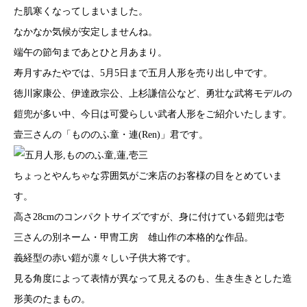
た肌寒くなってしまいました。
なかなか気候が安定しませんね。
端午の節句まであとひと月あまり。
寿月すみたやでは、5月5日まで五月人形を売り出し中です。
徳川家康公、伊達政宗公、上杉謙信公など、勇壮な武将モデルの
鎧兜が多い中、今日は可愛らしい武者人形をご紹介いたします。
壹三さんの「もののふ童・連(Ren)」君です。
ちょっとやんちゃな雰囲気がご来店のお客様の目をとめていま
す。
高さ28cmのコンパクトサイズですが、身に付けている鎧兜は壱
三さんの別ネーム・甲冑工房 雄山作の本格的な作品。
義経型の赤い鎧が凛々しい子供大将です。
見る角度によって表情が異なって見えるのも、生き生きとした造
形美のたまもの。